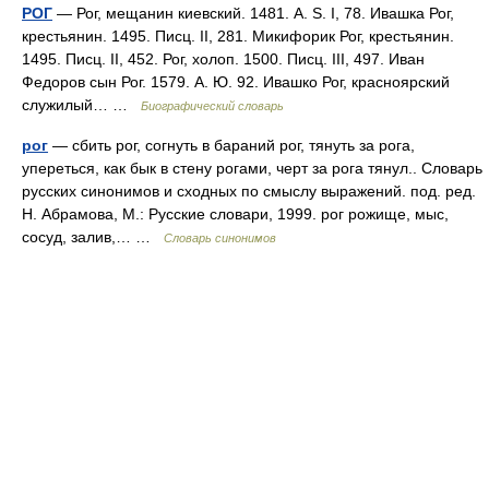
РОГ
— Рог, мещанин киевский. 1481. A. S. I, 78. Ивашка Рог,
крестьянин. 1495. Писц. II, 281. Микифорик Рог, крестьянин.
1495. Писц. II, 452. Рог, холоп. 1500. Писц. III, 497. Иван
Федоров сын Рог. 1579. А. Ю. 92. Ивашко Рог, красноярский
служилый… …
Биографический словарь
рог
— сбить рог, согнуть в бараний рог, тянуть за рога,
упереться, как бык в стену рогами, черт за рога тянул.. Словарь
русских синонимов и сходных по смыслу выражений. под. ред.
Н. Абрамова, М.: Русские словари, 1999. рог рожище, мыс,
сосуд, залив,… …
Словарь синонимов