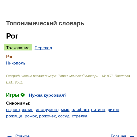
Топонимический словарь
Рог
Толкование
Перевод
Рог
Никополь
Географические названия мира: Топонимический словарь. - М: АСТ
.
Поспелов
Е.М.
.
2001
.
Игры ⚽
Нужна курсовая?
Синонимы
:
вырост
,
залив
,
инструмент
,
мыс
,
олифант
,
ритион
,
ритон
,
рожище
,
рожок
,
рожочек
,
сосуд
,
стрелка
Ровное
Рогачев