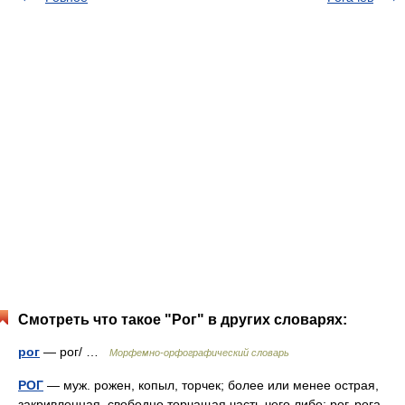
Смотреть что такое "Рог" в других словарях:
рог
— рог/ …
Морфемно-орфографический словарь
РОГ
— муж. рожен, копыл, торчек; более или менее острая,
закривленная, свободно торчащая часть чего либо; рог, рога