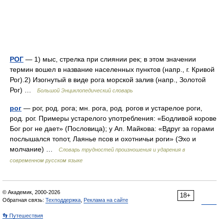
РОГ
— 1) мыс, стрелка при слиянии рек; в этом значении
термин вошел в название населенных пунктов (напр., г. Кривой
Рог).2) Изогнутый в виде рога морской залив (напр., Золотой
Рог) …
Большой Энциклопедический словарь
рог
— рог, род. рога; мн. рога, род. рогов и устарелое роги,
род. рог. Примеры устарелого употребления: «Бодливой корове
Бог рог не дает» (Пословица); у Ап. Майкова: «Вдруг за горами
послышался топот, Лаянье псов и охотничьи роги» (Эхо и
молчание) …
Словарь трудностей произношения и ударения в
современном русском языке
© Академик, 2000-2026
18+
Обратная связь:
Техподдержка
,
Реклама на сайте
👣 Путешествия