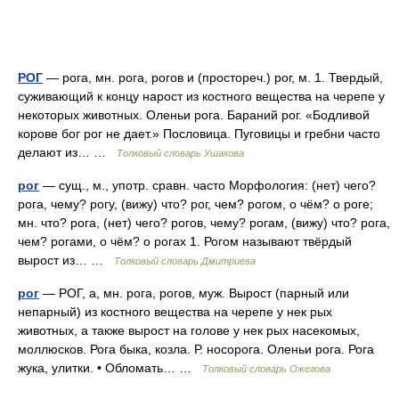
РОГ
— рога, мн. рога, рогов и (простореч.) рог, м. 1. Твердый,
суживающий к концу нарост из костного вещества на черепе у
некоторых животных. Оленьи рога. Бараний рог. «Бодливой
корове бог рог не дает.» Пословица. Пуговицы и гребни часто
делают из… …
Толковый словарь Ушакова
рог
— сущ., м., употр. сравн. часто Морфология: (нет) чего?
рога, чему? рогу, (вижу) что? рог, чем? рогом, о чём? о роге;
мн. что? рога, (нет) чего? рогов, чему? рогам, (вижу) что? рога,
чем? рогами, о чём? о рогах 1. Рогом называют твёрдый
вырост из… …
Толковый словарь Дмитриева
рог
— РОГ, а, мн. рога, рогов, муж. Вырост (парный или
непарный) из костного вещества на черепе у нек рых
животных, а также вырост на голове у нек рых насекомых,
моллюсков. Рога быка, козла. Р. носорога. Оленьи рога. Рога
жука, улитки. • Обломать… …
Толковый словарь Ожегова